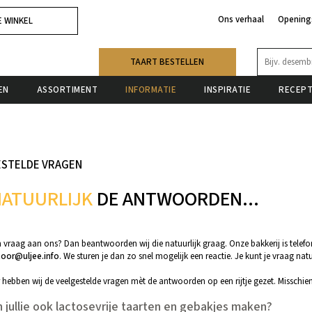
Ons verhaal
Opening
E WINKEL
TAART BESTELLEN
EN
ASSORTIMENT
INFORMATIE
INSPIRATIE
RECEP
ESTELDE VRAGEN
ATUURLIJK
DE ANTWOORDEN...
n vraag aan ons? Dan beantwoorden wij die natuurlijk graag. Onze bakkerij is telefon
oor@uljee.info
. We sturen je dan zo snel mogelijk een reactie. Je kunt je vraag nat
 hebben wij de veelgestelde vragen mèt de antwoorden op een rijtje gezet. Misschie
 jullie ook lactosevrije taarten en gebakjes maken?