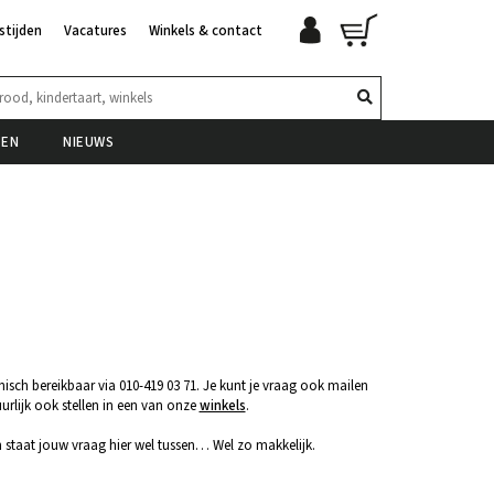
stijden
Vacatures
Winkels & contact
TEN
NIEUWS
isch bereikbaar via 010-419 03 71. Je kunt je vraag ook mailen
uurlijk ook stellen in een van onze
winkels
.
n staat jouw vraag hier wel tussen… Wel zo makkelijk.