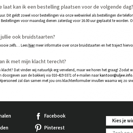
e laat kan ik een bestelling plaatsen voor de volgende dag
 uur. Dit geldt zowel voor bestellingen via onze webwinkel als bestellingen die tel
. Bestellingen voor maandag dienen zaterdag voor 16.00 uur geplaatst te worden. O
jullie ook bruidstaarten?
mooie zelfs… Lees
hier
meer informatie over onze bruidstaarten en het traject hiervo
an ik met mijn klacht terecht?
n klacht? Dat vinden wij natuurlijk erg vervelend, maar we horen het graag! Zodat w
ch doorgeven aan de bakkerij via 010-419 0371 of e-mailen naar
kantoor@uljee.info
lpersoneel zal dan samen met jou ons klachtenformulier invullen waarna wij zo sne
halen
Facebook
Kies je wi
rden
Pinterest