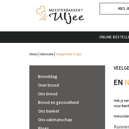
KIES J
ONLINE BESTELL
|
|
Home
Informatie
Veelgestelde Vragen
VEELG
Brooddag
EN
N
Over brood
Ons brood
Heb je ee
Brood en gezondheid
naar
kant
Ons banket
Hieronder
Ons vakmanschap
Kunnen
Blogs