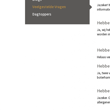
Jazeker! 
Veelgestelde Vragen
informati
Dagtoppers
Hebben
Ja, wij h
worden in
Hebben
Helaas ve
Hebben
Ja, twee 
boterham.
Hebben 
Jazeker. 
allergene