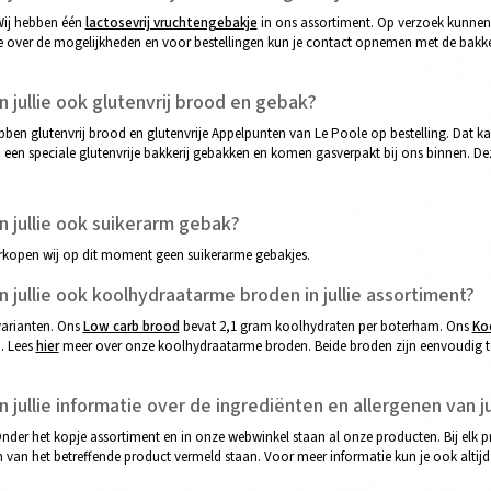
Wij hebben één
lactosevrij vruchtengebakje
in ons assortiment. Op verzoek kunnen
e over de mogelijkheden en voor bestellingen kun je contact opnemen met de bakker
 jullie ook glutenvrij brood en gebak?
ebben glutenvrij brood en glutenvrije Appelpunten van Le Poole op bestelling. Dat 
 een speciale glutenvrije bakkerij gebakken en komen gasverpakt bij ons binnen. D
 jullie ook suikerarm gebak?
rkopen wij op dit moment geen suikerarme gebakjes.
 jullie ook koolhydraatarme broden in jullie assortiment?
varianten. Ons
Low carb brood
bevat 2,1 gram koolhydraten per boterham.
Ons
Ko
 Lees
hier
meer over onze koolhydraatarme broden. Beide broden zijn eenvoudig te 
jullie informatie over de ingrediënten en allergenen van j
Onder het kopje assortiment en in onze webwinkel staan al onze producten. Bij elk p
n van het betreffende product vermeld staan. Voor meer informatie kun je ook altijd